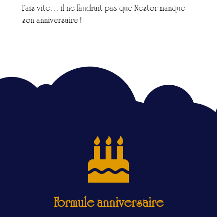
Fais vite… il ne faudrait pas que Nestor manque
son anniversaire !

Formule anniversaire