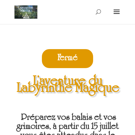
Fermé
L’aventure du
Labyrinthe Magique
Préparez vos balais et vos
grimoires, à partir du 15 juillet