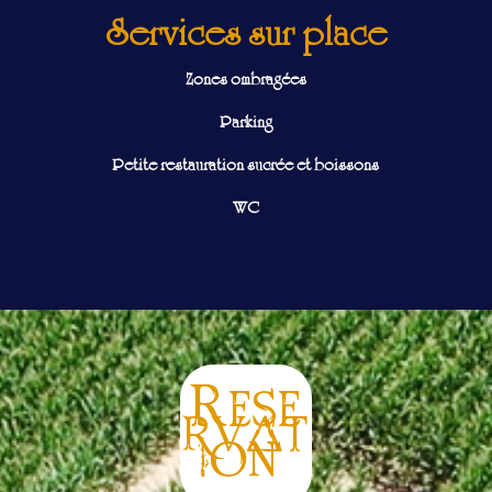
Services sur place
Zones ombragées
Parking
Petite restauration sucrée et boissons
WC
Rese
rvat
ion: