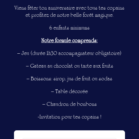
Viens fêter ton anniversaire avec tous tes copains
et profitez de notre belle forêt magique.
6 enfants minimums
Notre formule comprends:
– Jeu (durée 1h30 accompagnateur obligatoire)
– Gateau au chocolat ou tarte aux fruits
– Boissons: sirop, jus de fruit ou sodas
– Table décorée
– Chaudron de bonbons
-Invitation pour tes copains !